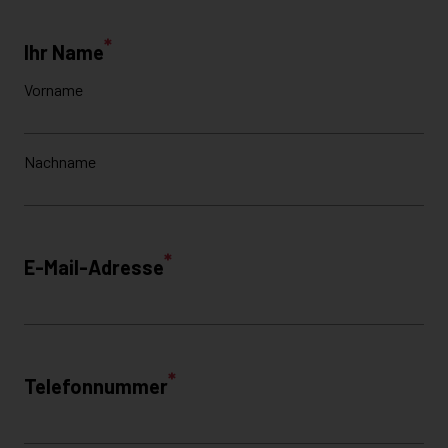
Cookie
Beschreibung
Abwicklung der 
Aidaform
Kontaktformulare
Sammelt Daten daz
Benutzer eine Web
Google Analytics
sowie Daten für d
letzten Besuch. 
Analytics verwend
Namentliche Ident
Salesviwer
Unternehmen, die 
Internetseite infor
Sonstige
Alle weiteren Arten, die nicht von anderen Kategorien umfasst sind
Kategorie fallen beispielsweise Drittanbieterdienste wie die Ein
Maps zur Darstellung von Anfahrtsseiten.
Cookie/Service
Beschreibung
Google Maps
Anzeige einer Anf
Diese Cookies we