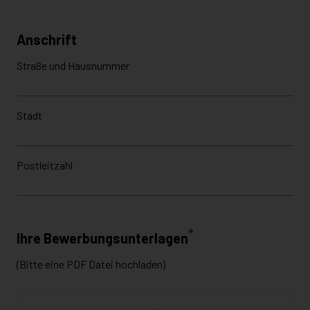
YouTube, aufgrun
eingebundenen Vid
YouTube
werden von dem S
um Präferenzen z
das Nutzerverhalt
Auswahl speichern