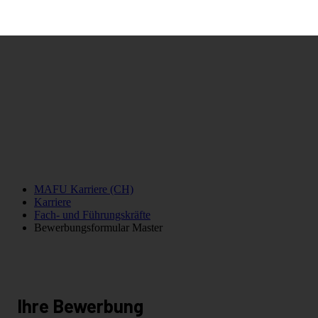
Deine
Notwendig
Statistiken
Sonstige
Notwendig
Notwendige Cookies helfen dabei, eine Webseite nutzbar zu mach
Grundfunktionen wie Seitennavigation und Zugriff auf sichere Be
Bewerb
ermöglichen. Die Webseite kann ohne diese Cookies nicht richtig 
Cookie
Beschreibung
Speichert die Ab
screen
Monitors, um die 
zu verbessern.
MAFU Karriere (CH)
Speichert den Zu
Karriere
simplelytics visitor_token
des Benutzers für
Fach- und Führungskräfte
aktuellen Domäne
Bewerbungsformular Master
Statistiken
Statistik-Cookies helfen Webseiten-Besitzern zu verstehen, wie B
Webseiten interagieren, indem Informationen anonym gesammelt 
werden.